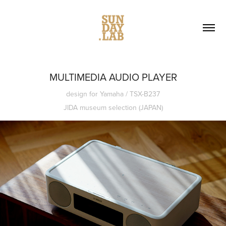
MULTIMEDIA AUDIO PLAYER
design for Yamaha / TSX-B237
JIDA museum selection (JAPAN)