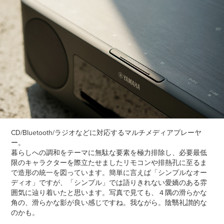
CD/Bluetooth/ラジオなどに対応するマルチメディアプレーヤ
ー。
暮らしへの調和をテーマに無駄な要素を極力排除し、必要最低
限のキャラクターを際立たせました
リモコンや排熱孔に至るま
で造形の統一を図っています。
簡単に言えば「シンプルなオー
ディオ」ですが、
「シンプル」では語りきれない愛嬌のある雰
囲気に辿り着いたと思います。
写真で見ても、４隅の滑らかな
角の、滑らかな影が良い感じですね。我ながら。
陰翳礼讃的な
のかも。