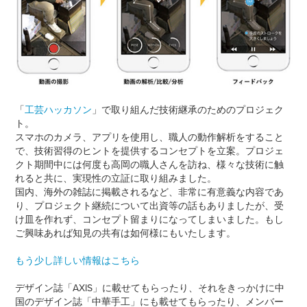
「
工芸ハッカソン
」で取り組んだ技術継承のためのプロジェク
ト。
スマホのカメラ、アプリを使用し、職人の動作解析をすること
で、
技術習得のヒントを提供するコンセプトを立案。
プロジェ
クト期間中には何度も高岡の職人さんを訪ね、
様々な技術に触
れると共に、実現性の立証に取り組みました。
国内、海外の雑誌に掲載されるなど、非常に有意義な内容であ
り、
プロジェクト継続について出資等の話もありましたが、受
け皿を作れず、コンセプト留まりになってしまいました。
もし
ご興味あれば知見の共有は如何様にもいたします。
もう少し詳しい情報はこちら
デザイン誌「AXIS」に載せてもらったり、
それをきっかけに中
国のデザイン誌「中華手工
」にも載せてもらったり、
メンバー