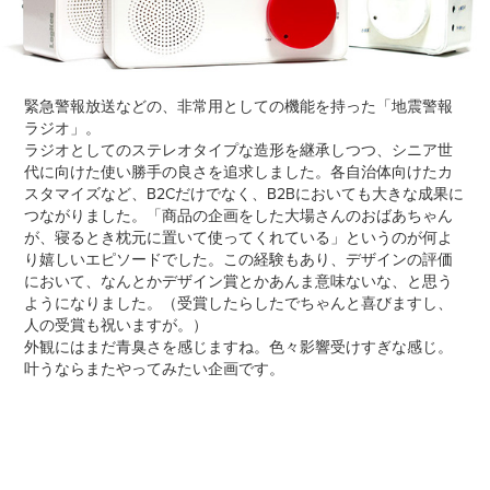
緊急警報放送などの、非常用としての機能を持った「地震警報
ラジオ」。
ラジオとしてのステレオタイプな造形を継承しつつ、
シニア世
代に向けた使い勝手の良さを追求しました。
各自治体向けたカ
スタマイズなど、B2Cだけでなく、B2Bにおいても大きな成果に
つながりました。
「商品の企画をした大場さんのおばあちゃん
が、寝るとき枕元に置いて使ってくれている」
というのが何よ
り嬉しいエピソードでした。
この経験もあり、デザインの評価
において、なんとかデザイン賞とかあんま意味ないな、と思う
ようになりました。
（受賞したらしたでちゃんと喜びますし、
人の受賞も祝いますが。）
外観にはまだ青臭さを感じますね。色々影響受けすぎな感じ。
叶うならまたやってみたい企画です。