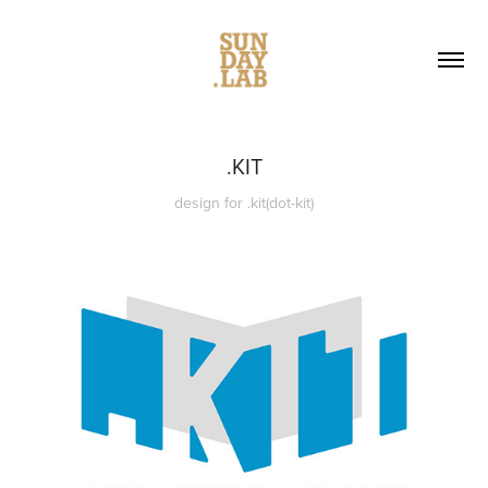
.KIT
design for .kit(dot-kit)